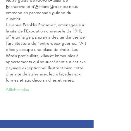
Notre guide de ARAU (
A
telier de 
R
echerche et d’
A
ctions 
U
rbaines) nous 
emmène en promenade guidée du 
quartier.
L’avenue Franklin Roosevelt, aménagée sur 
le site de l’Exposition universelle de 1910, 
offre un large panorama des tendances de 
l’architecture de l’entre-deux-guerres, l’Art 
déco y occupe une place de choix. Les 
hôtels particuliers, villas et immeubles à 
appartements qui se succèdent sur cet axe 
paysagé exceptionnel illustrent bien cette 
diversité de styles avec leurs façades aux 
formes et aux décors riches et variés.
Afficher plus