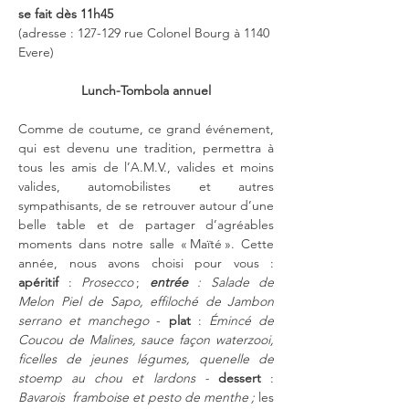
se fait dès 11h45
(adresse : 127-129 rue Colonel Bourg
à 1140 
Evere)
Lunch-Tombola annuel
Comme de coutume, ce grand événement, 
qui est devenu une tradition, permettra à 
tous les amis de l’A.M.V., valides et moins 
valides, automobilistes et autres 
sympathisants, de se retrouver autour d’une 
belle table et de partager d’agréables 
moments dans notre salle « Maïté ». Cette 
année, nous avons choisi pour vous :
apéritif 
: 
Prosecco
 ; 
entrée
 : Salade de 
Melon Piel de Sapo, effiloché de Jambon 
serrano et manchego 
- 
plat 
: 
Émincé de 
Coucou de Malines, sauce façon waterzooi, 
ficelles de jeunes légumes, quenelle de 
stoemp au chou et lardons -
dessert 
: 
Bavarois  framboise et pesto de menthe ; 
les 