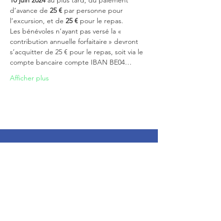
10 juin 2024
 au plus tard, du paiement 
d’avance de 
25 €
 par personne pour 
l’excursion, et de 
25 € 
pour le repas.
Les bénévoles n’ayant pas versé la « 
contribution annuelle forfaitaire » devront 
s’acquitter de 25 € pour le repas, soit via le 
compte bancaire compte IBAN BE04…
Afficher plus