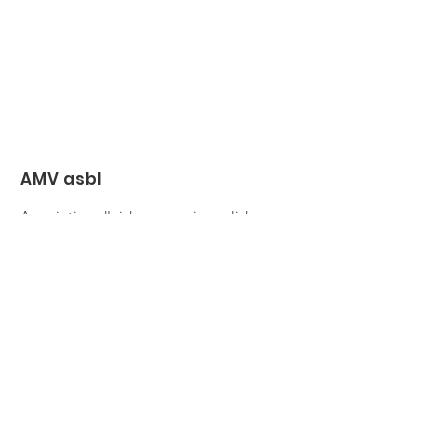
AMV asbl
Association d'aide aux moins-valides.
amvasbl@gmail.com
02 347 51 87
Rue Colonel Bourg, 127-129, boîte 2
1140 Bruxelles
Liens utiles
Mentions légales