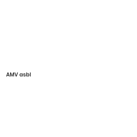
AMV asbl
Association d'aide aux moins-valides.
amvasbl@gmail.com
02 347 51 87
Rue Colonel Bourg, 127-129, boîte 2
1140 Bruxelles