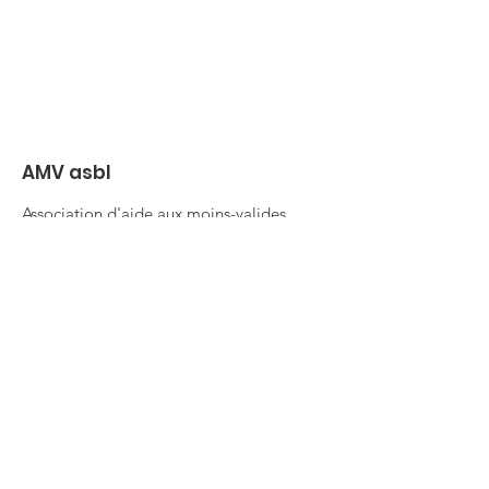
AMV asbl
Association d'aide aux moins-valides.
amvasbl@gmail.com
02 347 51 87
Rue Colonel Bourg, 127-129, boîte 2
1140 Bruxelles
Liens utiles
Mentions légales
À propos