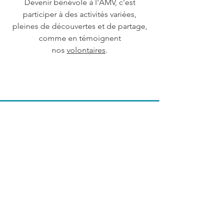
Devenir bénévole à l'AMV, c'est
participer à des activités variées,
pleines de découvertes et de partage,
comme en témoignent
nos
volontaires
.
Nous avons
besoin de vous !
Faire un don